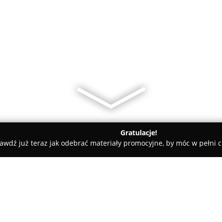
Gratulacje!
awdź już teraz jak odebrać materiały promocyjne, by móc w pełni c
Gama Jaskółka sp. z o.o. sklep nr 19