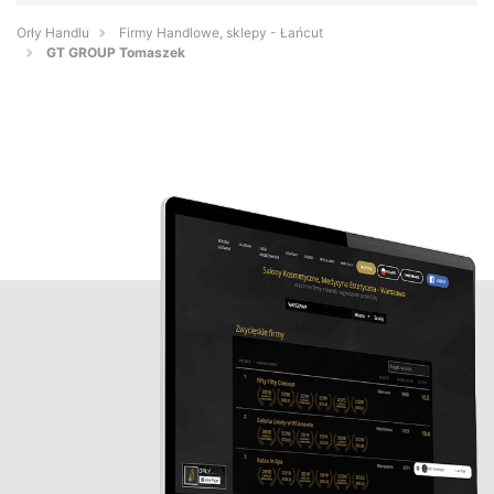
Orły Handlu
Firmy Handlowe, sklepy - Łańcut
GT GROUP Tomaszek