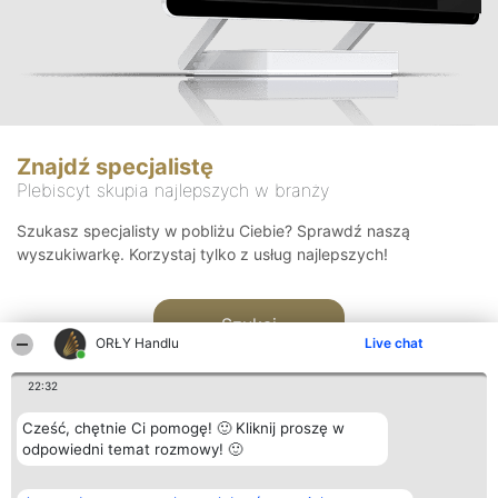
Znajdź specjalistę
Plebiscyt skupia najlepszych w branży
Szukasz specjalisty w pobliżu Ciebie? Sprawdź naszą
wyszukiwarkę. Korzystaj tylko z usług najlepszych!
Szukaj
ORŁY Handlu
Live chat
22:32
Cześć, chętnie Ci pomogę! 🙂 Kliknij proszę w
odpowiedni temat rozmowy! 🙂
Organizator plebiscytu
Plebiscyt
Kontakt