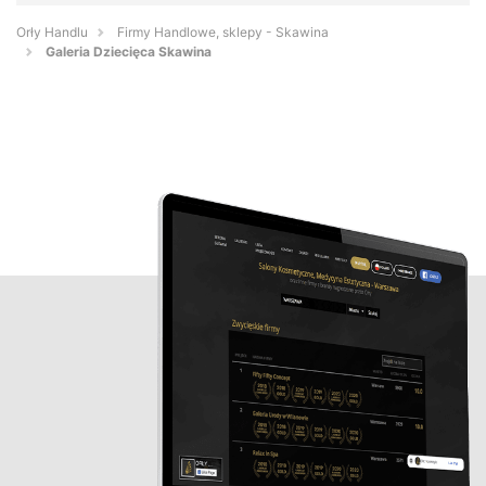
Orły Handlu
Firmy Handlowe, sklepy - Skawina
Galeria Dziecięca Skawina