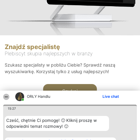
Znajdź specjalistę
Plebiscyt skupia najlepszych w branży
Szukasz specjalisty w pobliżu Ciebie? Sprawdź naszą
wyszukiwarkę. Korzystaj tylko z usług najlepszych!
Szukaj
ORŁY Handlu
Live chat
15:27
Cześć, chętnie Ci pomogę! 🙂 Kliknij proszę w
odpowiedni temat rozmowy! 🙂
Organizator plebiscytu
Plebiscyt
Kontakt