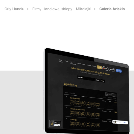
Orły Handlu
Firmy Handlowe, sklepy - Mikołajki
Galeria Arlekin