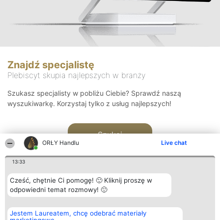
Znajdź specjalistę
Plebiscyt skupia najlepszych w branży
Szukasz specjalisty w pobliżu Ciebie? Sprawdź naszą
wyszukiwarkę. Korzystaj tylko z usług najlepszych!
Szukaj
ORŁY Handlu
Live chat
13:33
Cześć, chętnie Ci pomogę! 🙂 Kliknij proszę w
odpowiedni temat rozmowy! 🙂
Organizator plebiscytu
Plebiscyt
Kontakt
Jestem Laureatem, chcę odebrać materiały
Bright Side Solutions sp. z o.
Laureaci
Kontakt