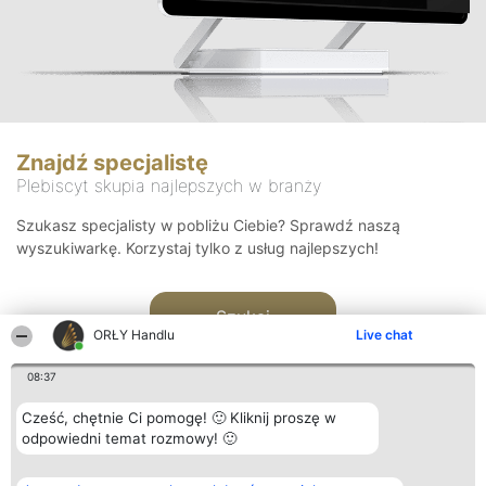
Znajdź specjalistę
Plebiscyt skupia najlepszych w branży
Szukasz specjalisty w pobliżu Ciebie? Sprawdź naszą
wyszukiwarkę. Korzystaj tylko z usług najlepszych!
Szukaj
ORŁY Handlu
Live chat
08:37
Cześć, chętnie Ci pomogę! 🙂 Kliknij proszę w
odpowiedni temat rozmowy! 🙂
Organizator plebiscytu
Plebiscyt
Kontakt