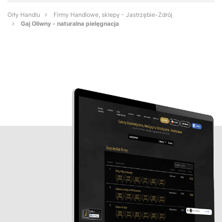
Orły Handlu
Firmy Handlowe, sklepy - Jastrzębie-Zdrój
Gaj Oliwny - naturalna pielęgnacja