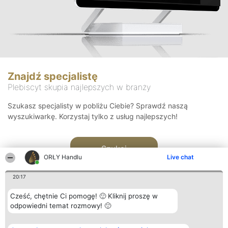
Znajdź specjalistę
Plebiscyt skupia najlepszych w branży
Szukasz specjalisty w pobliżu Ciebie? Sprawdź naszą
wyszukiwarkę. Korzystaj tylko z usług najlepszych!
Szukaj
ORŁY Handlu
Live chat
20:17
Cześć, chętnie Ci pomogę! 🙂 Kliknij proszę w
odpowiedni temat rozmowy! 🙂
Organizator plebiscytu
Plebiscyt
Kontakt