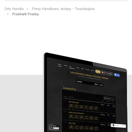
Orły Handlu
Firmy Handlowe, sklepy - Twardogóra
Frontwit Fronty