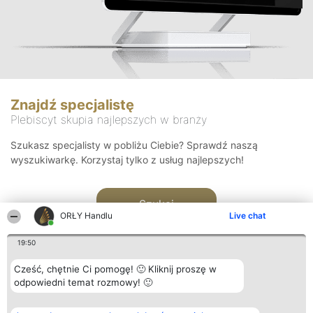
Znajdź specjalistę
Plebiscyt skupia najlepszych w branży
Szukasz specjalisty w pobliżu Ciebie? Sprawdź naszą
wyszukiwarkę. Korzystaj tylko z usług najlepszych!
Szukaj
ORŁY Handlu
Live chat
19:50
Cześć, chętnie Ci pomogę! 🙂 Kliknij proszę w
odpowiedni temat rozmowy! 🙂
Organizator plebiscytu
Plebiscyt
Kontakt