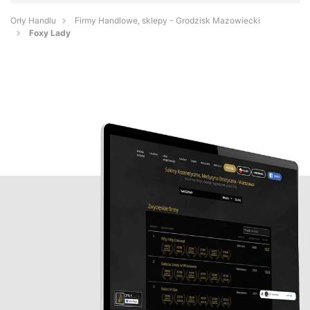
Orły Handlu
Firmy Handlowe, sklepy - Grodzisk Mazowiecki
Foxy Lady