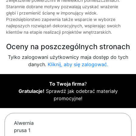
zwiększenie powierzchni w niewielkich pomieszczeniach.
Starannie dobrane motywy pozwalają uzyskać wrażenie
głębi i przemienić ścianę w imponujący widok.
Przedsiębiorstwo zapewnia także wsparcie w wyborze
najlepszych rozwiązań dekoracyjnych, wspierając swoich
klientów na etapie realizacji projektów wnętrzarskich.
Oceny na poszczególnych stronach
Tylko zalogowani użytkownicy maja dostęp do tych
danych.
Kliknij, aby się zalogować.
To Twoja firma
?
Gratulacje!
Sprawdź jak odebrać materiały
promocyjne!
Alwernia
prusa 1