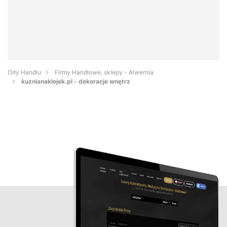
Orły Handlu
Firmy Handlowe, sklepy - Alwernia
kuznianaklejek.pl - dekoracje wnętrz