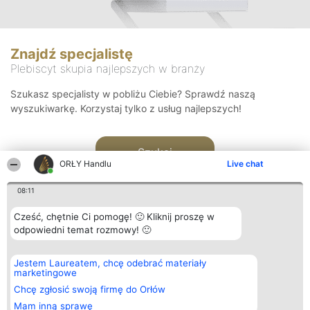
Znajdź specjalistę
Plebiscyt skupia najlepszych w branży
Szukasz specjalisty w pobliżu Ciebie? Sprawdź naszą
wyszukiwarkę. Korzystaj tylko z usług najlepszych!
Szukaj
ORŁY Handlu
Live chat
08:11
Cześć, chętnie Ci pomogę! 🙂 Kliknij proszę w
odpowiedni temat rozmowy! 🙂
Organizator plebiscytu
Plebiscyt
Kontakt
Jestem Laureatem, chcę odebrać materiały
Bright Side Solutions sp. z o.
Laureaci
Kontakt
marketingowe
o. sp. k.
Lista
ul. Ruska 22
wszystkich
Chcę zgłosić swoją firmę do Orłów
Wrocław 50-079
Laureatów
Mam inną sprawę
KRS 0000749100 | Regon
Zasady