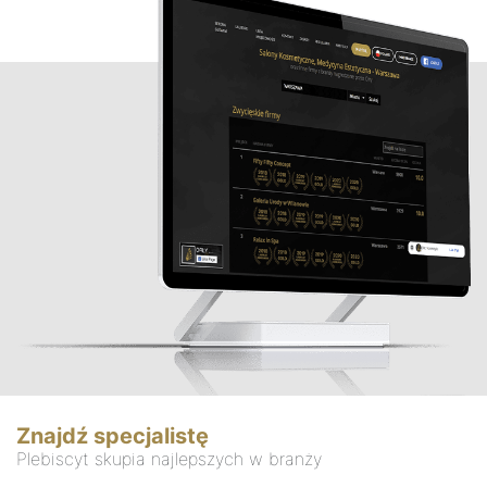
Znajdź specjalistę
Plebiscyt skupia najlepszych w branży