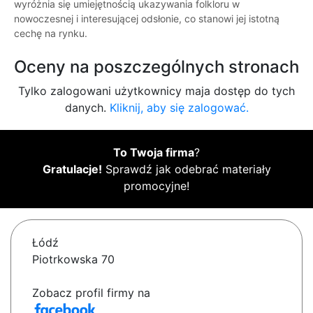
wyróżnia się umiejętnością ukazywania folkloru w
nowoczesnej i interesującej odsłonie, co stanowi jej istotną
cechę na rynku.
Oceny na poszczególnych stronach
Tylko zalogowani użytkownicy maja dostęp do tych
danych.
Kliknij, aby się zalogować.
To Twoja firma
?
Gratulacje!
Sprawdź jak odebrać materiały
promocyjne!
Łódź
Piotrkowska 70
Zobacz profil firmy na