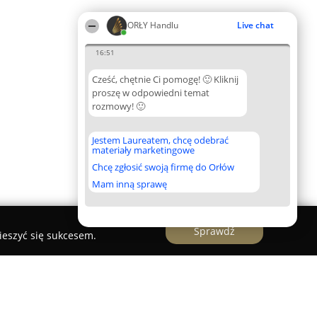
ORŁY Handlu
Live chat
16:51
Cześć, chętnie Ci pomogę! 🙂 Kliknij
proszę w odpowiedni temat
rozmowy! 🙂
Jestem Laureatem, chcę odebrać
materiały marketingowe
Chcę zgłosić swoją firmę do Orłów
Mam inną sprawę
Sprawdź
ieszyć się sukcesem.