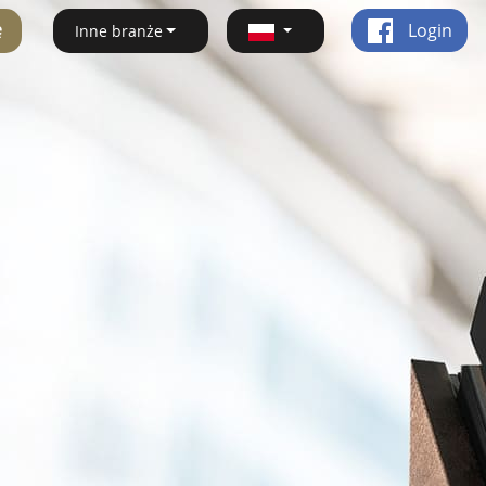
ę
Login
Inne branże