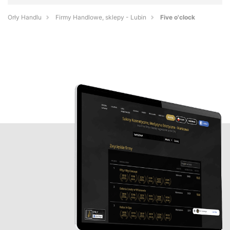
Orły Handlu
Firmy Handlowe, sklepy - Lubin
Five o'clock