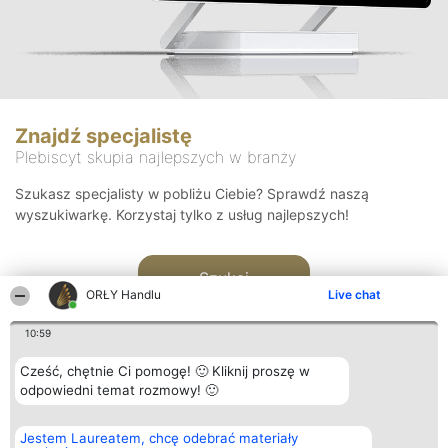
Znajdź specjalistę
Plebiscyt skupia najlepszych w branży
Szukasz specjalisty w pobliżu Ciebie? Sprawdź naszą
wyszukiwarkę. Korzystaj tylko z usług najlepszych!
Szukaj
ORŁY Handlu
Live chat
10:59
Cześć, chętnie Ci pomogę! 🙂 Kliknij proszę w
odpowiedni temat rozmowy! 🙂
Organizator plebiscytu
Plebiscyt
Kontakt
Jestem Laureatem, chcę odebrać materiały
Bright Side Solutions sp. z o.
Laureaci
Kontakt