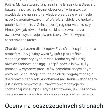
Polski. Marka stworzona przez firmę Brzezicki & Siess s.c.
bazuje na ponad 30-letniej obecności w branży, co
przekłada się na szeroką wiedzę oraz pasję w zakresie
napojów aromatycznych. W ofercie znajdują się herbaty
pochodzące m.in. z Chin, Japonii, regionu Assamu czy
Himalajów, jak również mieszanki smakowe, susze
owocowe i wyselekcjonowane kawy, świeżo wypalane i
sprzedawane luzem.
Charakterystyczne dla sklepów Five o'clock są kameralna
atmosfera i oryginalny wystrój, które podkreślają
elegancję oraz styl tych miejsc. Marka wyróżnia się
również fachową obsługą – zespół specjalistów służy
pomocą w wyborze produktów, poradami dotyczącymi
parzenia i degustacji, a także dzieli się bogatą wiedzą o
dostępnych napojach. Asortyment regularnie wzbogacany
jest o nowe propozycje – zarówno kompozycje do
codziennej konsumpcji, edycje limitowane, jak i sezonowe
zestawy na różnorodne okazje oraz oryginalne prezenty.
Oceny na poszczególnych stronach