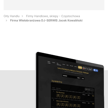
Orły Handlu
Firmy Handlowe, sklepy - Częstochowa
Firma Wielobranżowa DJ-SERWIS Jacek Kowaliński