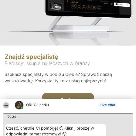
Znajdź specjalistę
Plebiscyt skupia najlepszych w branży
Szukasz specjalisty w pobliżu Ciebie? Sprawdź naszą
wyszukiwarkę. Korzystaj tylko z usług najlepszych!
Szukaj
ORŁY Handlu
Live chat
20:24
Cześć, chętnie Ci pomogę! 🙂 Kliknij proszę w
odpowiedni temat rozmowy! 🙂