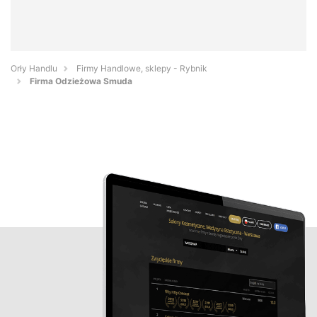
Orły Handlu
Firmy Handlowe, sklepy - Rybnik
Firma Odzieżowa Smuda