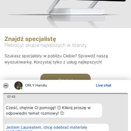
Znajdź specjalistę
Plebiscyt skupia najlepszych w branży
Szukasz specjalisty w pobliżu Ciebie? Sprawdź naszą
wyszukiwarkę. Korzystaj tylko z usług najlepszych!
Szukaj
ORŁY Handlu
Live chat
07:43
Cześć, chętnie Ci pomogę! 🙂 Kliknij proszę w
odpowiedni temat rozmowy! 🙂
Organizator plebiscytu
Plebiscyt
Kontakt
Jestem Laureatem, chcę odebrać materiały
Bright Side Solutions sp. z o.
Laureaci
Kontakt