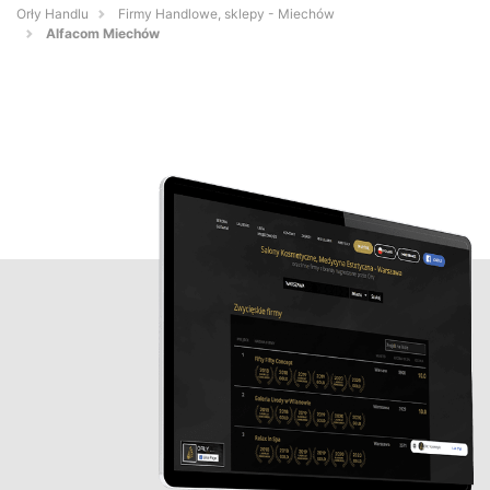
Orły Handlu
Firmy Handlowe, sklepy - Miechów
Alfacom Miechów