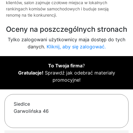
klientów, salon zajmuje czołowe miejsca w lokalnych
rankingach komisów samochodowych i buduje swoją
renomę na tle konkurencji.
Oceny na poszczególnych stronach
Tylko zalogowani użytkownicy maja dostęp do tych
danych.
Kliknij, aby się zalogować.
To Twoja firma
?
Gratulacje!
Sprawdź jak odebrać materiały
promocyjne!
Siedlce
Garwolińska 46