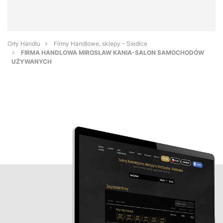
Orły Handlu
Firmy Handlowe, sklepy - Siedlce
FIRMA HANDLOWA MIROSŁAW KANIA-SALON SAMOCHODÓW
UŻYWANYCH