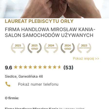
LAUREAT PLEBISCYTU ORŁY
FIRMA HANDLOWA MIROSŁAW KANIA-
SALON SAMOCHODÓW UŻYWANYCH
Pokaż więcej >>
9.6
(53)
Siedlce, Garwolińska 46
Pokaż numer telefonu
O firmie:
Firma Handlowa Mirosław Kania
to uznany salon