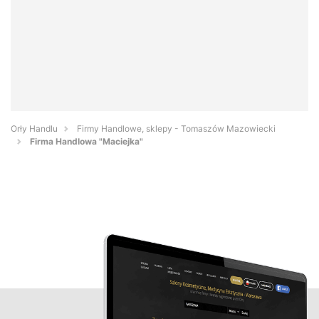
Orły Handlu
Firmy Handlowe, sklepy - Tomaszów Mazowiecki
Firma Handlowa "Maciejka"