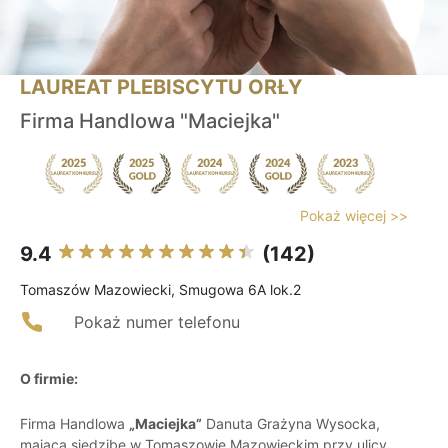
LAUREAT PLEBISCYTU ORŁY
Firma Handlowa "Maciejka"
Pokaż więcej >>
9.4
(142)
Tomaszów Mazowiecki, Smugowa 6A lok.2
Pokaż numer telefonu
O firmie:
Firma Handlowa
„Maciejka”
Danuta Grażyna Wysocka,
mająca siedzibę w Tomaszowie Mazowieckim przy ulicy