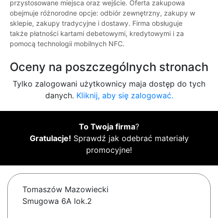
przystosowane miejsca oraz wejście. Oferta zakupowa
obejmuje różnorodne opcje: odbiór zewnętrzny, zakupy w
sklepie, zakupy tradycyjne i dostawy. Firma obsługuje
także płatności kartami debetowymi, kredytowymi i za
pomocą technologii mobilnych NFC.
Oceny na poszczególnych stronach
Tylko zalogowani użytkownicy maja dostęp do tych
danych.
Kliknij, aby się zalogować.
To Twoja firma
?
Gratulacje!
Sprawdź jak odebrać materiały
promocyjne!
Tomaszów Mazowiecki
Smugowa 6A lok.2