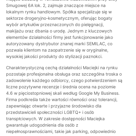
Smugowej 6A lok. 2, zajmuje znaczące miejsce na
lokalnym rynku handlowym. Spółka specjalizuje się w
sektorze drogeryjno-kosmetycznym, oferując bogaty
wybór artykułów przeznaczonych do pielęgnacji,
makijażu oraz dbania o urodę. Jednym z kluczowych
elementów działalności firmy jest funkcjonowanie jako
autoryzowany dystrybutor znanej marki SEMILAC, co
pozwala klientom na zaopatrzenie się w oryginalne,
wysokiej jakości produkty do stylizacji paznokci.
Charakterystyczną cechą działalności Maciejki na rynku
pozostaje profesjonalna obsługa oraz szczególna troska o
zadowolenie każdego odbiorcy, czego potwierdzeniem są
liczne pozytywne recenzje i średnia ocena na poziomie
4.6 w pięciostopniowej skali według Google My Business.
Firma podkreśla także wartości równości oraz tolerancji,
zapewniając otwarte i przyjazne środowisko dla
przedstawicieli społeczności LGBTQ+ i osób
transpłciowych. W zakresie dostępności Maciejka
gwarantuje udogodnienia dla osób z
niepełnosprawnościami, takie jak parking, odpowiednio