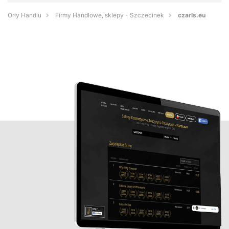
Orły Handlu
Firmy Handlowe, sklepy - Szczecinek
czarls.eu