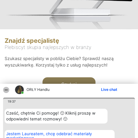
Znajdź specjalistę
Plebiscyt skupia najlepszych w branży
Szukasz specjalisty w pobliżu Ciebie? Sprawdź naszą
wyszukiwarkę. Korzystaj tylko z usług najlepszych!
Szukaj
ORŁY Handlu
Live chat
19:37
Cześć, chętnie Ci pomogę! 🙂 Kliknij proszę w
odpowiedni temat rozmowy! 🙂
Organizator plebiscytu
Plebiscyt
Kontakt
Jestem Laureatem, chcę odebrać materiały
Bright Side Solutions sp. z o.
Laureaci
Kontakt