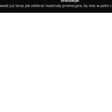
Gratulacje!
awdź już teraz jak odebrać materiały promocyjne, by móc w pełni c
Firma Handlowa "spiro" Zbigniew Machnik
Machnik
O firmie:
Firma Handlowa „spiro”, zarzą
funkcjonuje jako stabilny elem
działalność na obsłudze lokalne
w sprzedaży detalicznej wyrob
różnorodnym i starannie dobra
w Rybniku, przy ulicy Jana III S
rozpoznawalna wśród klientów 
Firma Handlowa Spiro
buduje 
oferowanie produktów wykona
codziennym użytkowaniu. Charak