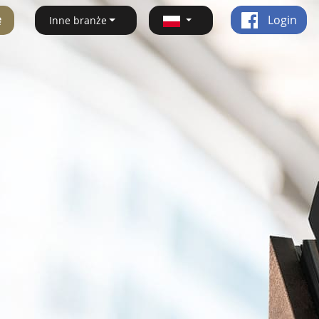
ę
Login
Inne branże