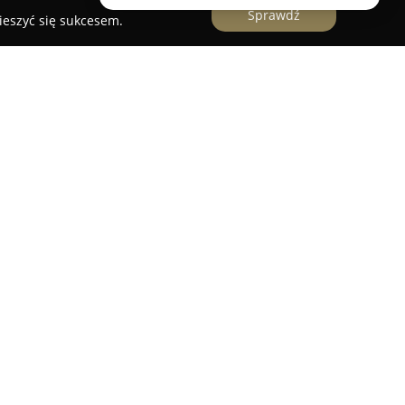
Sprawdź
ieszyć się sukcesem.
dzana przez Zbigniewa Machnika, od lat
ent sektora handlu w Rybniku, koncentrując swoją
j społeczności. Przedsiębiorstwo specjalizuje się
ów skórzanych oraz obuwia, wyróżniając się
nym asortymentem. Siedziba firmy znajduje się
obieskiego 5, a jej renoma jest szeroko
ceniących jakość oraz rzetelność zakupów.
swoją pozycję rynkową poprzez konsekwentne
nych na wysokim poziomie oraz komfortowych w
terystyczna dla firmy jest osobista dbałość