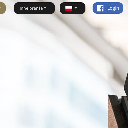
ę
Login
Inne branże