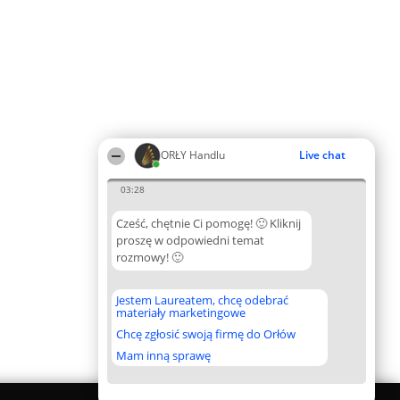
ORŁY Handlu
Live chat
03:28
Cześć, chętnie Ci pomogę! 🙂 Kliknij
proszę w odpowiedni temat
rozmowy! 🙂
Jestem Laureatem, chcę odebrać
materiały marketingowe
Chcę zgłosić swoją firmę do Orłów
Mam inną sprawę