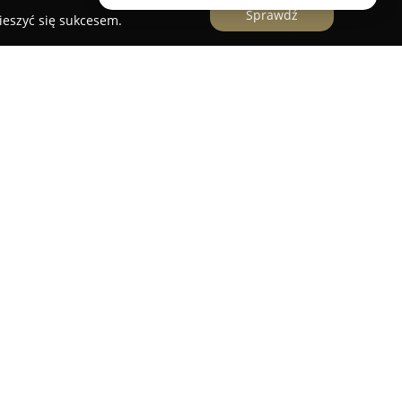
Sprawdź
ieszyć się sukcesem.
kalizowane w Koziegłowach przy osiedlu Leśnym
lowej nieprzerwanie od około dwudziestu lat, z
. Firma zaistniała na rynku w 2006 roku i od tego
 doświadczenie oraz rozwinąć wysokie
ielaniu specjalistycznych porad.
 dokładnie wybrany asortyment produktów dla
ściowe karmy, różnorodne akcesoria
posażenie wspierające zdrowie, komfort i dobre
ść wymagań rynku oraz indywidualnych
pewnić, że wszystkie produkty odpowiadają