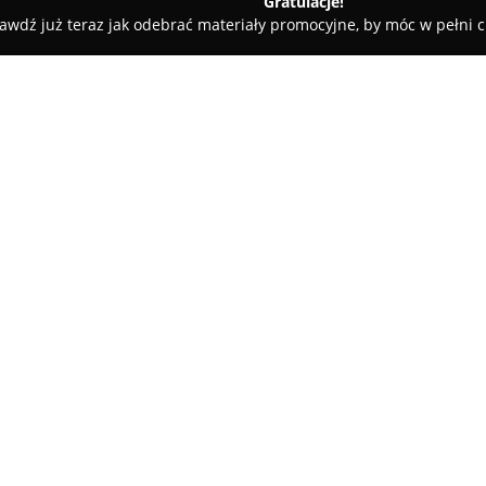
Gratulacje!
awdź już teraz jak odebrać materiały promocyjne, by móc w pełni c
wy
Pinka
O firmie:
Pinka
to przedsiębiorstwo zlo
3d, które działa w branży hand
naciskiem na sektor zoologiczny
czasu zdołała zdobyć znaczące
Pokaż więcej >>
kompetencje, kluczowe przy udz
Oferta Pinka obejmuje bogaty,
zwierząt domowych, w tym jako
pielęgnacyjne, zabawki oraz wy
samopoczucie pupili. Znajomo
oczekiwań klientów pozwala za