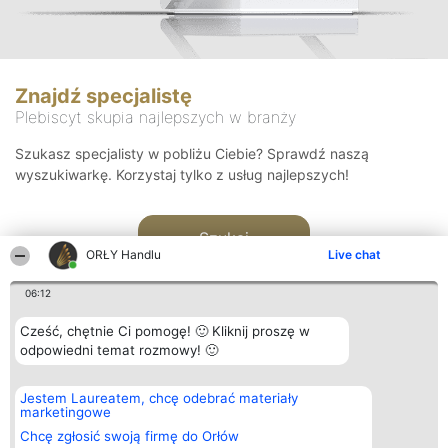
Znajdź specjalistę
Plebiscyt skupia najlepszych w branży
Szukasz specjalisty w pobliżu Ciebie? Sprawdź naszą
wyszukiwarkę. Korzystaj tylko z usług najlepszych!
Szukaj
ORŁY Handlu
Live chat
06:12
Cześć, chętnie Ci pomogę! 🙂 Kliknij proszę w
odpowiedni temat rozmowy! 🙂
Organizator plebiscytu
Plebiscyt
Kontakt
Jestem Laureatem, chcę odebrać materiały
Bright Side Solutions sp. z o.
Laureaci
Kontakt
marketingowe
o. sp. k.
Lista
ul. Ruska 22
wszystkich
Chcę zgłosić swoją firmę do Orłów
Wrocław 50-079
Laureatów