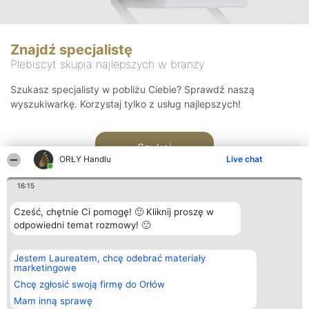
Znajdź specjalistę
Plebiscyt skupia najlepszych w branży
Szukasz specjalisty w pobliżu Ciebie? Sprawdź naszą
wyszukiwarkę. Korzystaj tylko z usług najlepszych!
Szukaj
ORŁY Handlu
Live chat
16:15
Cześć, chętnie Ci pomogę! 🙂 Kliknij proszę w
odpowiedni temat rozmowy! 🙂
Organizator plebiscytu
Plebiscyt
Kontakt
Jestem Laureatem, chcę odebrać materiały
Bright Side Solutions sp. z o.
Laureaci
Kontakt
marketingowe
o. sp. k.
Lista
ul. Ruska 22
wszystkich
Chcę zgłosić swoją firmę do Orłów
Wrocław 50-079
Laureatów
Mam inną sprawę
KRS 0000749100 | Regon
Zasady