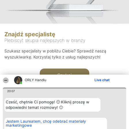
Znajdź specjalistę
Plebiscyt skupia najlepszych w branży
Szukasz specjalisty w pobliżu Ciebie? Sprawdź naszą
wyszukiwarkę. Korzystaj tylko z usług najlepszych!
Szukaj
ORŁY Handlu
Live chat
20:07
Cześć, chętnie Ci pomogę! 🙂 Kliknij proszę w
odpowiedni temat rozmowy! 🙂
Organizator plebiscytu
Plebiscyt
Kontakt
Jestem Laureatem, chcę odebrać materiały
Bright Side Solutions sp. z o.
Laureaci
Kontakt
marketingowe
o. sp. k.
Lista