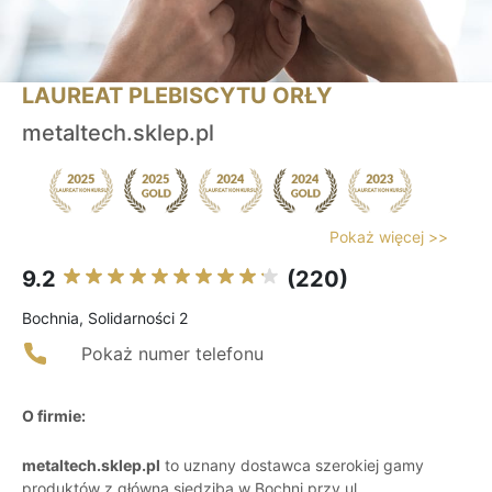
LAUREAT PLEBISCYTU ORŁY
metaltech.sklep.pl
Pokaż więcej >>
9.2
(220)
Bochnia, Solidarności 2
Pokaż numer telefonu
O firmie:
metaltech.sklep.pl
to uznany dostawca szerokiej gamy
produktów z główną siedzibą w Bochni przy ul.