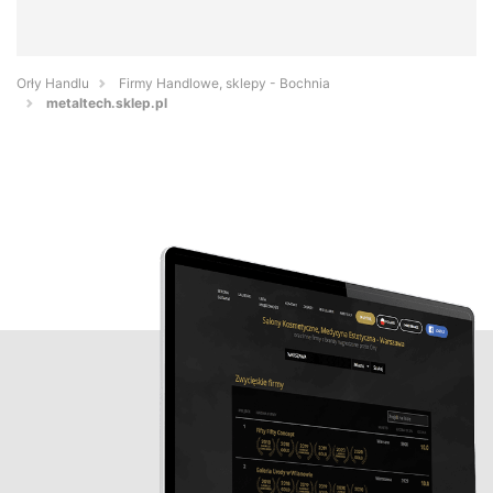
Orły Handlu
Firmy Handlowe, sklepy - Bochnia
metaltech.sklep.pl