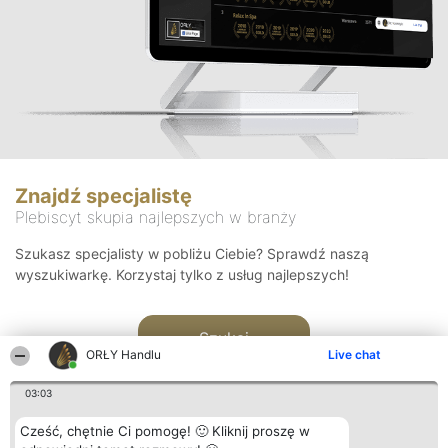
Znajdź specjalistę
Plebiscyt skupia najlepszych w branży
Szukasz specjalisty w pobliżu Ciebie? Sprawdź naszą
wyszukiwarkę. Korzystaj tylko z usług najlepszych!
Szukaj
ORŁY Handlu
Live chat
03:03
Cześć, chętnie Ci pomogę! 🙂 Kliknij proszę w