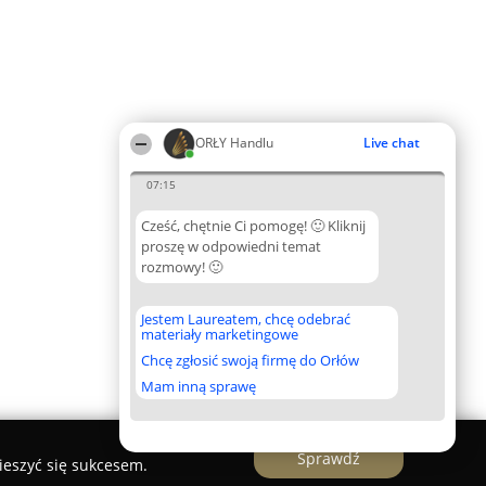
ORŁY Handlu
Live chat
07:15
Cześć, chętnie Ci pomogę! 🙂 Kliknij
proszę w odpowiedni temat
rozmowy! 🙂
Jestem Laureatem, chcę odebrać
materiały marketingowe
Chcę zgłosić swoją firmę do Orłów
Mam inną sprawę
Sprawdź
ieszyć się sukcesem.