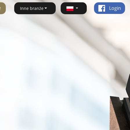
ę
Login
Inne branże