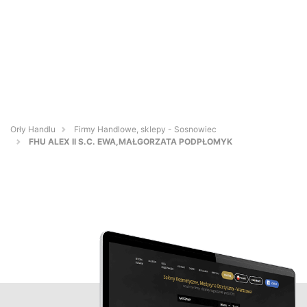
Orły Handlu
Firmy Handlowe, sklepy - Sosnowiec
FHU ALEX II S.C. EWA,MAŁGORZATA PODPŁOMYK