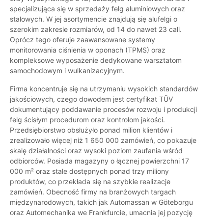
specjalizująca się w sprzedaży felg aluminiowych oraz
stalowych. W jej asortymencie znajdują się alufelgi o
szerokim zakresie rozmiarów, od 14 do nawet 23 cali.
Oprócz tego oferuje zaawansowane systemy
monitorowania ciśnienia w oponach (TPMS) oraz
kompleksowe wyposażenie dedykowane warsztatom
samochodowym i wulkanizacyjnym.
Firma koncentruje się na utrzymaniu wysokich standardów
jakościowych, czego dowodem jest certyfikat TÜV
dokumentujący poddawanie procesów rozwoju i produkcji
felg ścisłym procedurom oraz kontrolom jakości.
Przedsiębiorstwo obsłużyło ponad milion klientów i
zrealizowało więcej niż 1 650 000 zamówień, co pokazuje
skalę działalności oraz wysoki poziom zaufania wśród
odbiorców. Posiada magazyny o łącznej powierzchni 17
000 m² oraz stale dostępnych ponad trzy miliony
produktów, co przekłada się na szybkie realizacje
zamówień. Obecność firmy na branżowych targach
międzynarodowych, takich jak Automassan w Göteborgu
oraz Automechanika we Frankfurcie, umacnia jej pozycję