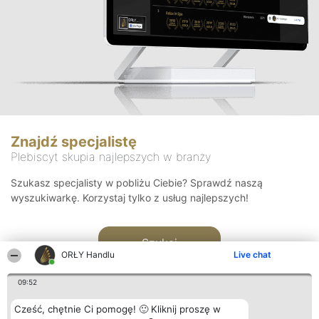
Znajdź specjalistę
Plebiscyt skupia najlepszych w branży
Szukasz specjalisty w pobliżu Ciebie? Sprawdź naszą
wyszukiwarkę. Korzystaj tylko z usług najlepszych!
Szukaj
ORŁY Handlu
Live chat
09:52
Cześć, chętnie Ci pomogę! 🙂 Kliknij proszę w