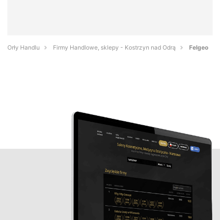
Orły Handlu
Firmy Handlowe, sklepy - Kostrzyn nad Odrą
Felgeo