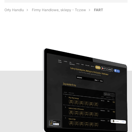
Orły Handlu
Firmy Handlowe, sklepy - Tczew
FART