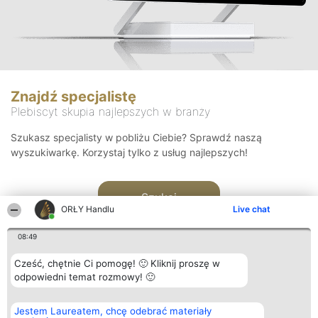
Znajdź specjalistę
Plebiscyt skupia najlepszych w branży
Szukasz specjalisty w pobliżu Ciebie? Sprawdź naszą
wyszukiwarkę. Korzystaj tylko z usług najlepszych!
Szukaj
ORŁY Handlu
Live chat
08:49
Cześć, chętnie Ci pomogę! 🙂 Kliknij proszę w
odpowiedni temat rozmowy! 🙂
Organizator plebiscytu
Plebiscyt
Kontakt
Jestem Laureatem, chcę odebrać materiały
Bright Side Solutions sp. z o.
Laureaci
Kontakt