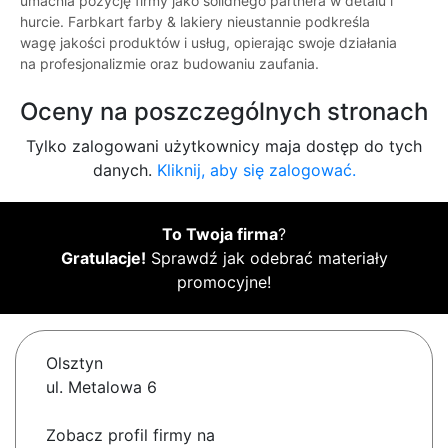
umacnia pozycję firmy jako solidnego partnera w detalu i
hurcie. Farbkart farby & lakiery nieustannie podkreśla
wagę jakości produktów i usług, opierając swoje działania
na profesjonalizmie oraz budowaniu zaufania.
Oceny na poszczególnych stronach
Tylko zalogowani użytkownicy maja dostęp do tych
danych.
Kliknij, aby się zalogować.
To Twoja firma
?
Gratulacje!
Sprawdź jak odebrać materiały
promocyjne!
Olsztyn
ul. Metalowa 6
Zobacz profil firmy na