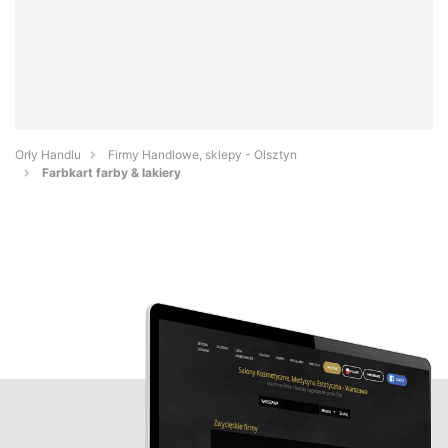
Orły Handlu
Firmy Handlowe, sklepy - Olsztyn
Farbkart farby & lakiery