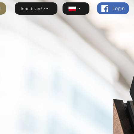
ę
Login
Inne branże