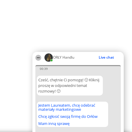
ORŁY Handlu
Live chat
00:39
Cześć, chętnie Ci pomogę! 🙂 Kliknij
proszę w odpowiedni temat
rozmowy! 🙂
Jestem Laureatem, chcę odebrać
materiały marketingowe
Chcę zgłosić swoją firmę do Orłów
Mam inną sprawę