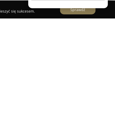
Sprawdź
ieszyć się sukcesem.
butor profesjonalnych artykułów fryzjerskich z
ysława Dawida 30 we Wrocławiu. Firma zajmuje się
produktów przeznaczonych do sektora beauty,
metyki do pielęgnacji, koloryzacji i stylizacji
 dla fryzjerów. Oferta obejmuje produkty znanych
on, Montibello, Mila, Davines oraz Paul Mitchell,
kości efektów.
 przez ponad 35 lat działalności na rynku, Fale
zległy wybór artykułów, ale również cechuje się