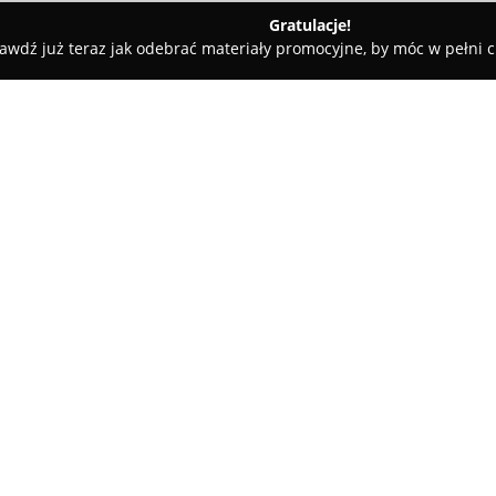
Gratulacje!
awdź już teraz jak odebrać materiały promocyjne, by móc w pełni c
Fale Loki Koki
O firmie:
Fale Loki Koki
to uznany dystry
siedzibą przy ulicy Jana Wład
dostarczaniem szerokiej gamy 
obejmujących specjalistyczne kos
włosów oraz sprzęt techniczny
producentów, w tym Artego, Kem
które są synonimem wysokiej ja
Dzięki doświadczeniu zdobytemu
Loki Koki nie tylko zapewnia ro