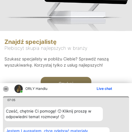
Znajdź specjalistę
Plebiscyt skupia najlepszych w branży
Szukasz specjalisty w pobliżu Ciebie? Sprawdź naszą
wyszukiwarkę. Korzystaj tylko z usług najlepszych!
Szukaj
ORŁY Handlu
Live chat
07:05
Cześć, chętnie Ci pomogę! 🙂 Kliknij proszę w
odpowiedni temat rozmowy! 🙂
Organizator plebiscytu
Plebiscyt
Kontakt
Jestem Laureatem, chcę odebrać materiały
Bright Side Solutions sp. z o.
Laureaci
Kontakt