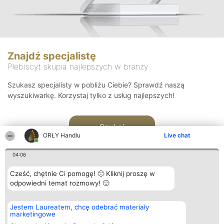
Znajdź specjalistę
Plebiscyt skupia najlepszych w branży
Szukasz specjalisty w pobliżu Ciebie? Sprawdź naszą
wyszukiwarkę. Korzystaj tylko z usług najlepszych!
Szukaj
ORŁY Handlu
Live chat
04:06
Cześć, chętnie Ci pomogę! 🙂 Kliknij proszę w
odpowiedni temat rozmowy! 🙂
Organizator plebiscytu
Plebiscyt
Kontakt
Jestem Laureatem, chcę odebrać materiały
Bright Side Solutions sp. z o.
Laureaci
Kontakt
marketingowe
o. sp. k.
Lista
ul. Ruska 22
wszystkich