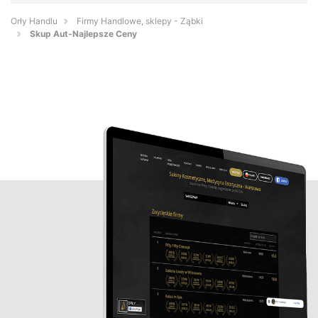
Orły Handlu
Firmy Handlowe, sklepy - Ząbki
Skup Aut-Najlepsze Ceny