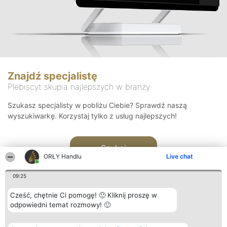
Znajdź specjalistę
Plebiscyt skupia najlepszych w branży
Szukasz specjalisty w pobliżu Ciebie? Sprawdź naszą
wyszukiwarkę. Korzystaj tylko z usług najlepszych!
Szukaj
ORŁY Handlu
Live chat
09:25
Cześć, chętnie Ci pomogę! 🙂 Kliknij proszę w
odpowiedni temat rozmowy! 🙂
Organizator plebiscytu
Plebiscyt
Kontakt