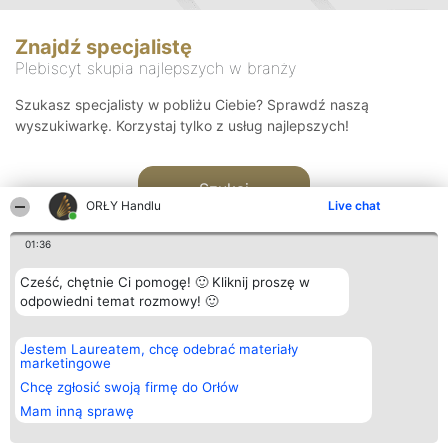
Znajdź specjalistę
Plebiscyt skupia najlepszych w branży
Szukasz specjalisty w pobliżu Ciebie? Sprawdź naszą
wyszukiwarkę. Korzystaj tylko z usług najlepszych!
Szukaj
ORŁY Handlu
Live chat
01:36
Cześć, chętnie Ci pomogę! 🙂 Kliknij proszę w
odpowiedni temat rozmowy! 🙂
Organizator plebiscytu
Plebiscyt
Kontakt
Jestem Laureatem, chcę odebrać materiały
Bright Side Solutions sp. z o.
Laureaci
Kontakt
marketingowe
o. sp. k.
Lista
ul. Ruska 22
wszystkich
Chcę zgłosić swoją firmę do Orłów
Wrocław 50-079
Laureatów
Mam inną sprawę
KRS 0000749100 | Regon
Zasady
381313360 | NIP 8943132676
Regulamin
+48 508 492 400
Polityka