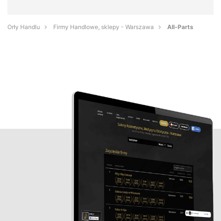
Orły Handlu
Firmy Handlowe, sklepy - Warszawa
All-Parts