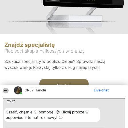
Znajdź specjalistę
Plebiscyt skupia najlepszych w branży
Szukasz specjalisty w pobliżu Ciebie? Sprawdź naszą
wyszukiwarkę. Korzystaj tylko z usług najlepszych!
Szukaj
ORŁY Handlu
Live chat
20:37
Cześć, chętnie Ci pomogę! 🙂 Kliknij proszę w
odpowiedni temat rozmowy! 🙂
Organizator plebiscytu
Plebiscyt
Kontakt