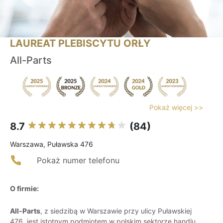
LAUREAT PLEBISCYTU ORŁY
All-Parts
Pokaż więcej >>
8.7
(84)
Warszawa, Puławska 476
Pokaż numer telefonu
O firmie:
All-Parts
, z siedzibą w Warszawie przy ulicy Puławskiej
476, jest istotnym podmiotem w polskim sektorze handlu