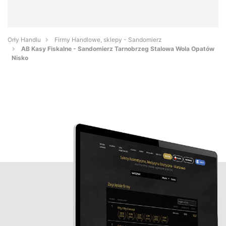
Orły Handlu
Firmy Handlowe, sklepy - Sandomierz
AB Kasy Fiskalne - Sandomierz Tarnobrzeg Stalowa Wola Opatów
Nisko