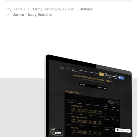
Orły Handlu
Firmy Handlowe, sklepy - Lubliniec
Jantar - kasy fiskalne