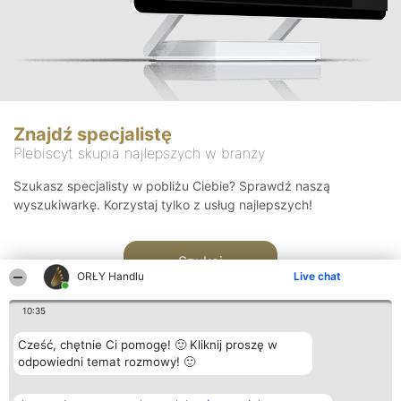
Znajdź specjalistę
Plebiscyt skupia najlepszych w branży
Szukasz specjalisty w pobliżu Ciebie? Sprawdź naszą
wyszukiwarkę. Korzystaj tylko z usług najlepszych!
Szukaj
ORŁY Handlu
Live chat
10:35
Cześć, chętnie Ci pomogę! 🙂 Kliknij proszę w
odpowiedni temat rozmowy! 🙂
Organizator plebiscytu
Plebiscyt
Kontakt