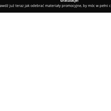
Gratulacje!
awdź już teraz jak odebrać materiały promocyjne, by móc w pełni c
Wola
REMAX Kasy Fiskalne Zduńska Wola
O firmie:
REMAX Kasy Fiskalne Zduńsk
dostawca nowoczesnych rozwi
usługowej. Firma specjalizuje 
i drukarek fiskalnych, współp
Pokaż więcej >>
Novitus, Elzab, Posnet, Emar 
fiskalnych w ofercie firmy znaj
kodów kreskowych, inwentaryza
elektronicznych.
Pracownicy REMAX realizują k
techniczne, konserwacje, napra