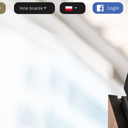
ę
Login
Inne branże