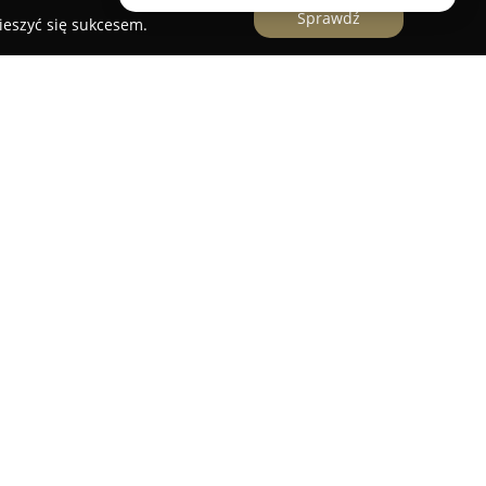
Sprawdź
ieszyć się sukcesem.
a Wola
działa od wielu lat jako doświadczony
ązań dedykowanych branży handlowej i
się w sprzedaży oraz autoryzowanym serwisie kas
racując z renomowanymi producentami, takimi jak
czy Innova. Poza bogatym asortymentem urządzeń
dują się również elektroniczne wagi, czytniki
tory oraz rozwiązania dotyczące podpisów
ompleksową obsługę, obejmującą przeglądy
wy oraz szkolenia, dzięki czemu zapewniana jest