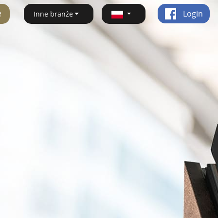
ę
Login
Inne branże