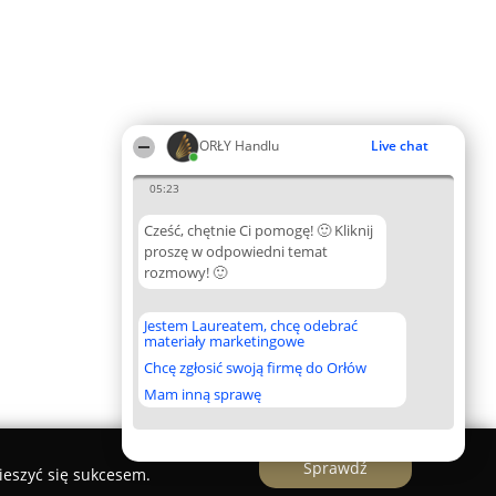
ORŁY Handlu
Live chat
05:23
Cześć, chętnie Ci pomogę! 🙂 Kliknij
proszę w odpowiedni temat
rozmowy! 🙂
Jestem Laureatem, chcę odebrać
materiały marketingowe
Chcę zgłosić swoją firmę do Orłów
Mam inną sprawę
Sprawdź
ieszyć się sukcesem.