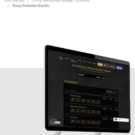
Orły Handlu
Firmy Handlowe, sklepy - Kraków
Kasy Fiskalne KasUs