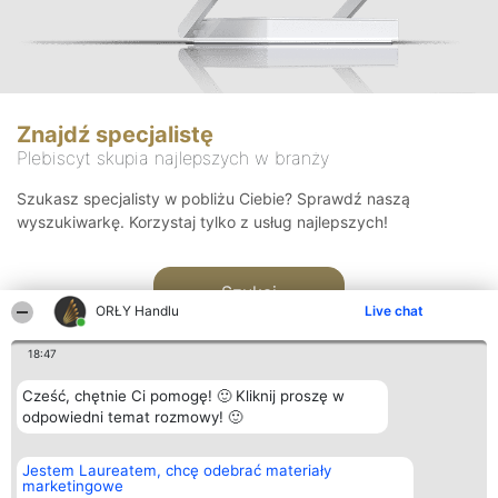
Znajdź specjalistę
Plebiscyt skupia najlepszych w branży
Szukasz specjalisty w pobliżu Ciebie? Sprawdź naszą
wyszukiwarkę. Korzystaj tylko z usług najlepszych!
Szukaj
ORŁY Handlu
Live chat
18:47
Cześć, chętnie Ci pomogę! 🙂 Kliknij proszę w
odpowiedni temat rozmowy! 🙂
Organizator plebiscytu
Plebiscyt
Kontakt
Jestem Laureatem, chcę odebrać materiały
Bright Side Solutions sp. z o.
Laureaci
Kontakt
marketingowe
o. sp. k.
Lista