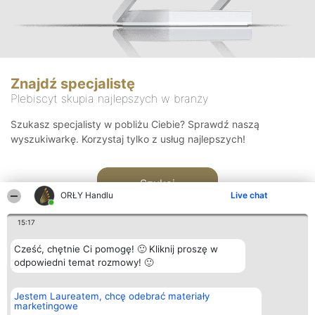
Znajdź specjalistę
Plebiscyt skupia najlepszych w branży
Szukasz specjalisty w pobliżu Ciebie? Sprawdź naszą
wyszukiwarkę. Korzystaj tylko z usług najlepszych!
Szukaj
ORŁY Handlu
Live chat
15:17
Cześć, chętnie Ci pomogę! 🙂 Kliknij proszę w
odpowiedni temat rozmowy! 🙂
Organizator plebiscytu
Plebiscyt
Kontakt
Jestem Laureatem, chcę odebrać materiały
Bright Side Solutions sp. z o.
Laureaci
Kontakt
marketingowe
o. sp. k.
Lista