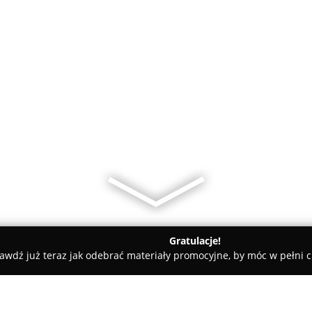
Gratulacje!
awdź już teraz jak odebrać materiały promocyjne, by móc w pełni c
owa
Kasy Fiskalne Jolanta Częstochowa