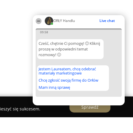
ORŁY Handlu
Live chat
09:58
Cześć, chętnie Ci pomogę! 🙂 Kliknij
proszę w odpowiedni temat
rozmowy! 🙂
Jestem Laureatem, chcę odebrać
materiały marketingowe
Chcę zgłosić swoją firmę do Orłów
Mam inną sprawę
Sprawdź
ieszyć się sukcesem.