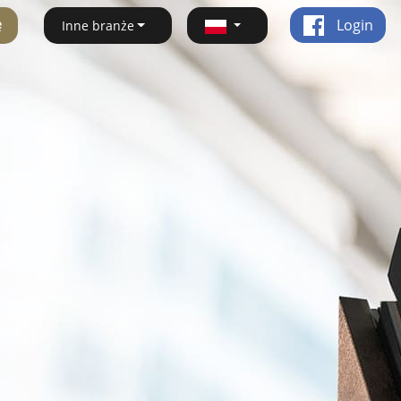
ę
Login
Inne branże