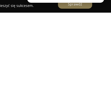
Sprawdź
ieszyć się sukcesem.
a z wieloletnim doświadczeniem w branży
 na sprzedaży instrumentów muzycznych oraz
edsiębiorstwo z siedzibą w Krakowie przy ul.
e się także w dostarczaniu kompleksowych
agłośnieniowe, oświetlenie sceniczne, sprzęt DJ-
enie studyjne.
 silnym związkiem z muzyką, przejawiającym się
nież w czynnym graniu na instrumentach, co
 wiedzy oraz specjalistycznego doradztwa.
ą wagę do satysfakcji klientów, nieustannie