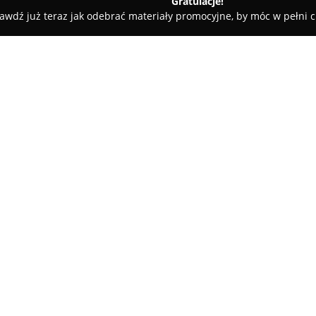
Gratulacje!
awdź już teraz jak odebrać materiały promocyjne, by móc w pełni c
Westmusic
O firmie:
Westmusic
to firma działając
muzycznej, koncentrująca się
zróżnicowanych akcesoriów. Prz
Lenartowicza 5/23 specjalizuj
Pokaż więcej >>
rozwiązań takich jak systemy n
ski czy zaawansowane wyposaż
Podmiot ten charakteryzuje się
nie tylko w sprzedaży, ale rów
umożliwia oferowanie rzetelnej
Westmusic
przykłada szczególn