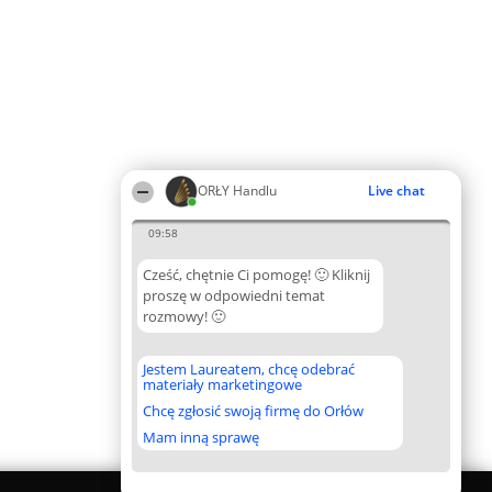
ORŁY Handlu
Live chat
09:58
Cześć, chętnie Ci pomogę! 🙂 Kliknij
proszę w odpowiedni temat
rozmowy! 🙂
Jestem Laureatem, chcę odebrać
materiały marketingowe
Chcę zgłosić swoją firmę do Orłów
Mam inną sprawę