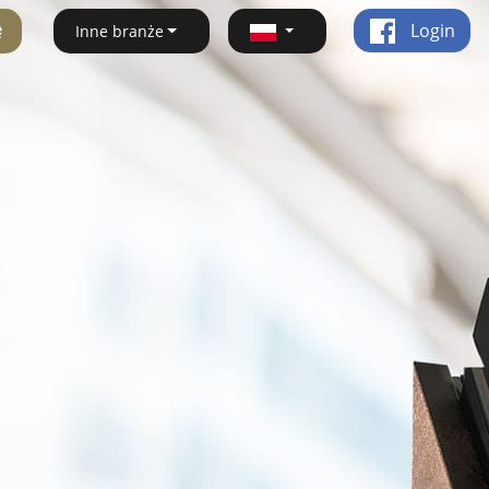
ę
Login
Inne branże