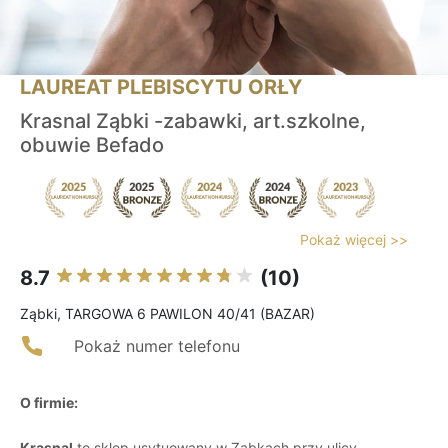
LAUREAT PLEBISCYTU ORŁY
Krasnal Ząbki -zabawki, art.szkolne,
obuwie Befado
Pokaż więcej >>
8.7
(10)
Ząbki, TARGOWA 6 PAWILON 40/41 (BAZAR)
Pokaż numer telefonu
O firmie:
Krasnal
to sklep usytuowany w Ząbkach przy ulicy