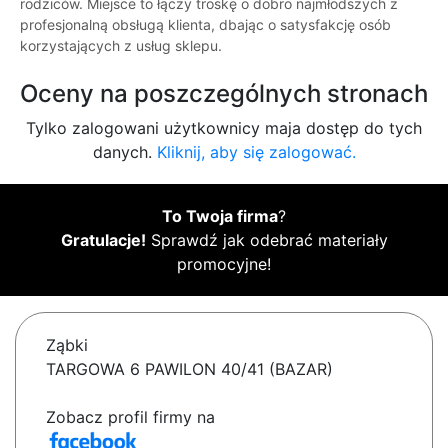
rodziców. Miejsce to łączy troskę o dobro najmłodszych z
profesjonalną obsługą klienta, dbając o satysfakcję osób
korzystających z usług sklepu.
Oceny na poszczególnych stronach
Tylko zalogowani użytkownicy maja dostęp do tych
danych.
Kliknij, aby się zalogować.
To Twoja firma
?
Gratulacje!
Sprawdź jak odebrać materiały
promocyjne!
Ząbki
TARGOWA 6 PAWILON 40/41 (BAZAR)
Zobacz profil firmy na