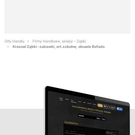
Orły Handlu
Firmy Handlowe, sklepy - Ząbki
Krasnal Ząbki -zabawki, art.szkolne, obuwie Befado