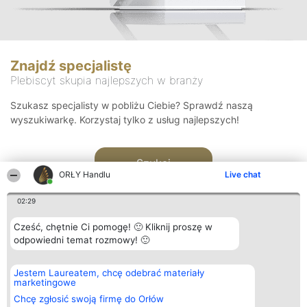
Znajdź specjalistę
Plebiscyt skupia najlepszych w branży
Szukasz specjalisty w pobliżu Ciebie? Sprawdź naszą
wyszukiwarkę. Korzystaj tylko z usług najlepszych!
Szukaj
ORŁY Handlu
Live chat
02:29
Cześć, chętnie Ci pomogę! 🙂 Kliknij proszę w
odpowiedni temat rozmowy! 🙂
Organizator plebiscytu
Plebiscyt
Kontakt
Jestem Laureatem, chcę odebrać materiały
Bright Side Solutions sp. z o.
Laureaci
Kontakt
marketingowe
o. sp. k.
Lista
ul. Ruska 22
wszystkich
Chcę zgłosić swoją firmę do Orłów
Wrocław 50-079
Laureatów