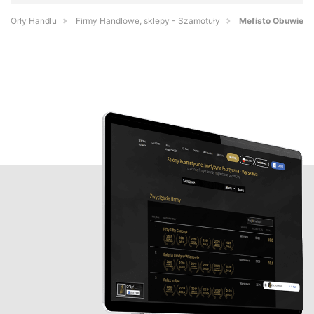
Orły Handlu
Firmy Handlowe, sklepy - Szamotuły
Mefisto Obuwie