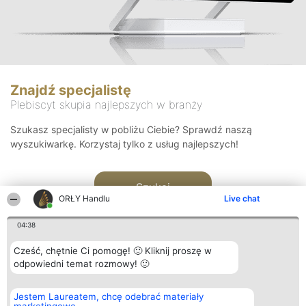
Znajdź specjalistę
Plebiscyt skupia najlepszych w branży
Szukasz specjalisty w pobliżu Ciebie? Sprawdź naszą
wyszukiwarkę. Korzystaj tylko z usług najlepszych!
Szukaj
ORŁY Handlu
Live chat
04:38
Cześć, chętnie Ci pomogę! 🙂 Kliknij proszę w
odpowiedni temat rozmowy! 🙂
Organizator plebiscytu
Plebiscyt
Kontakt
Jestem Laureatem, chcę odebrać materiały
Bright Side Solutions sp. z o.
Laureaci
Kontakt