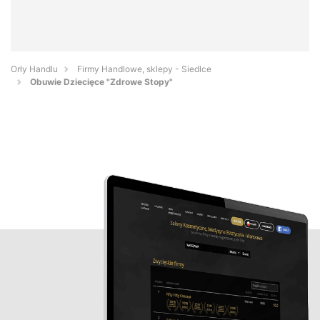
Orły Handlu
Firmy Handlowe, sklepy - Siedlce
Obuwie Dziecięce "Zdrowe Stopy"