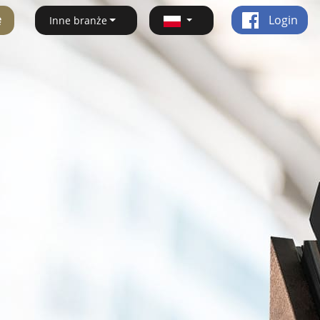
ę
Login
Inne branże