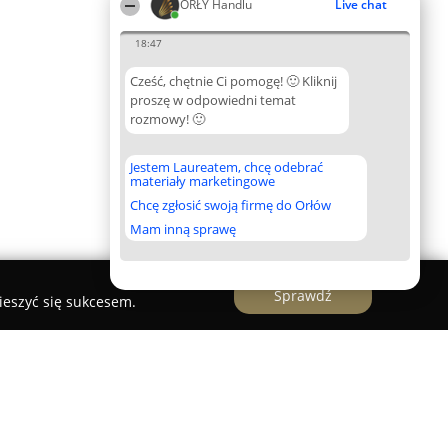
ORŁY Handlu
Live chat
18:47
Cześć, chętnie Ci pomogę! 🙂 Kliknij
proszę w odpowiedni temat
rozmowy! 🙂
Jestem Laureatem, chcę odebrać
materiały marketingowe
Chcę zgłosić swoją firmę do Orłów
Mam inną sprawę
Sprawdź
ieszyć się sukcesem.