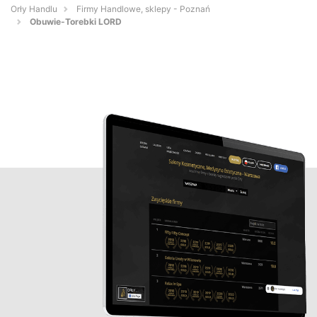
Orły Handlu
Firmy Handlowe, sklepy - Poznań
Obuwie-Torebki LORD