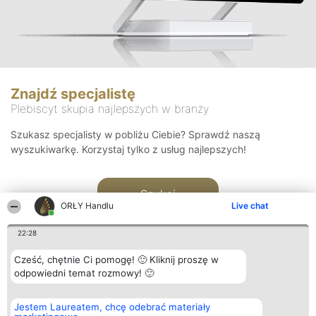
Znajdź specjalistę
Plebiscyt skupia najlepszych w branży
Szukasz specjalisty w pobliżu Ciebie? Sprawdź naszą
wyszukiwarkę. Korzystaj tylko z usług najlepszych!
Szukaj
ORŁY Handlu
Live chat
22:28
Cześć, chętnie Ci pomogę! 🙂 Kliknij proszę w
odpowiedni temat rozmowy! 🙂
Organizator plebiscytu
Plebiscyt
Kontakt
Jestem Laureatem, chcę odebrać materiały
Bright Side Solutions sp. z o.
Laureaci
Kontakt